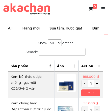
0
All
Hàng mới
Sữa tắm, nước giặt
Bỉm
Show
entries
Search:
Sản phẩm
Ảnh
Action
Kem bôi thảo dược
185,000
đ
chống ngạt mũi
KOJAJANG Hàn
Mua
Kem chống hăm
115,000
đ
Bepanthen Đức 20g (Lốc