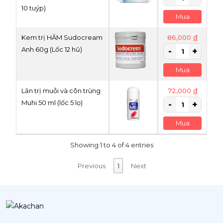
10 tuýp)
Mua
Kem trị HĂM Sudocream
86,000
đ
Anh 60g (Lốc 12 hũ)
Mua
Lăn trị muỗi và côn trùng
72,000
đ
Muhi 50 ml (lốc 5 lọ)
Mua
Showing 1 to 4 of 4 entries
Previous
1
Next