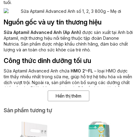
tuổi.
Nguồn gốc và uy tín thương hiệu
Sữa Aptamil Advanced Anh (Ap Anh)
được sản xuất tại Anh bởi
Aptamil, một thương hiệu nổi tiếng thuộc tập đoàn Danone
Nutricia.
Sản phẩm được nhập khẩu chính hãng, đảm bảo chất
lượng và an toàn cho sức khỏe của trẻ nhỏ.
Công thức dinh dưỡng tối ưu
Sữa Aptamil Advanced Anh chứa
HMO 2’-FL
– loại HMO được
tìm thấy nhiều nhất trong sữa mẹ, giúp hỗ trợ hệ tiêu hóa và miễn
dịch vượt trội.
Ngoài ra, sản phẩm còn bổ sung các dưỡng chất
thiết yếu như DHA, AA, canxi, vitamin D3, sắt, kẽm, giúp hỗ trợ
phát triển trí não, thị giác và hệ xương của trẻ.
Hiển thị thêm
Hỗ trợ hệ tiêu hóa và miễn dịch khỏe mạnh
Sản phẩm tương tự
Sữa Aptamil Advanced Anh bổ sung
hệ chất xơ GOS/FOS
với tỷ
lệ 9:1, tương tự như men vi sinh tự nhiên có trong rau quả, giúp
hỗ trợ hệ tiêu hóa khỏe mạnh, thúc đẩy khả năng hấp thu và tiêu
hóa, đồng thời ngăn chặn tình trạng táo bón.