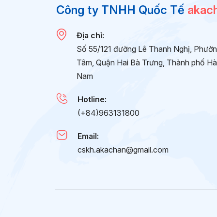
Công ty TNHH Quốc Tế
akac
Địa chỉ:
Số 55/121 đường Lê Thanh Nghị, Phườ
Tâm, Quận Hai Bà Trưng, Thành phố Hà 
Nam
Hotline:
(+84)963131800
Email:
cskh.akachan@gmail.com