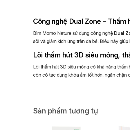
Công nghệ Dual Zone – Thấm hú
Bỉm Momo Nature sử dụng công nghệ
Dual Z
sôi và giảm kích ứng trên da bé. Điều này giú
Lõi thấm hút 3D siêu mỏng, th
Lõi thấm hút 3D siêu mỏng có khả năng thấm hút
còn có tác dụng khóa ẩm tốt hơn, ngăn chặn chấ
Đai chun nâng cấp, co giãn tốt
Với khả năng co giãn tăng 23%, đai chun của 
Air Max mới kết hợp cùng với vòng eo nổi man
Sản phẩm tương tự
Siêu mỏng nhẹ, siêu thoáng kh