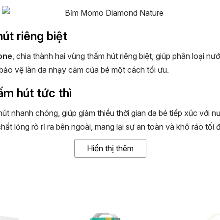
t riêng biệt
one
, chia thành hai vùng thấm hút riêng biệt, giúp phân loại n
p bảo vệ làn da nhạy cảm của bé một cách tối ưu.
ấm hút tức thì
 nhanh chóng, giúp giảm thiểu thời gian da bé tiếp xúc với nướ
t lỏng rò rỉ ra bên ngoài, mang lại sự an toàn và khô ráo tối 
 hơn
Hiển thị thêm
tã bỉm Momo Nature thế hệ mới giúp bé cảm thấy thoải mái và 
g lại sự mềm mại, thông thoáng.
í