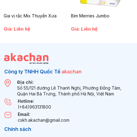
Gia vị rắc Mix Thuyền Xưa
Bỉm Merries Jumbo
Giá: Liên hệ
Giá: Liên hệ
Công ty TNHH Quốc Tế
akachan
Địa chỉ:
Số 55/121 đường Lê Thanh Nghị, Phường Đồng Tâm,
Quận Hai Bà Trưng, Thành phố Hà Nội, Việt Nam
Hotline:
(+84)963131800
Email:
Hướng dẫn sử dụng
cskh.akachan@gmail.com
Bước 1: Mở miếng tã ra và tròng vào chân cho bé, kéo cao
Chính sách
ngang hông. Mẹ cần điều chỉnh sao cho vùng đai lưng nằm trên
rốn của bé.