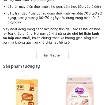
01 thân máy điện đuổi muỗi nhỏ gọn, cắm trực tiếp vào ổ điện.
01 lọ tinh dầu 45ml có tác dụng đuổi muỗi lên đến
700 giờ sử
dụng
, tương đương
60–70 ngày
nếu dùng trung bình 10–12
giờ/ngày.
Máy hoạt động bằng cách làm nóng tinh dầu, tạo ra hơi ion hóa
lan tỏa khắp phòng. Hơi này có khả năng
ức chế hệ thần kinh
hô hấp của muỗi
, khiến chúng tránh xa không gian sống của
bạn mà không gây mùi khó chịu hay tiếng ồn.
2. Ưu điểm nổi bật
Hiển thị thêm
Hiệu quả cao:
Tác dụng nhanh trong vòng vài phút sau khi
cắm điện, bảo vệ không gian phòng rộng từ 20–30m².
Sản phẩm tương tự
An toàn tuyệt đối:
Sản phẩm được sản xuất tại Nhật Bản,
không chứa hóa chất độc hại, không gây dị ứng – phù hợp
với
trẻ nhỏ, phụ nữ mang thai và người lớn tuổi
.
Không mùi – không khói – không tiếng động
, khác biệt
hoàn toàn so với các sản phẩm đốt hương hay xịt hóa chất
thông thường.
Tiện lợi & tiết kiệm:
Một lọ tinh dầu có thể sử dụng liên tục