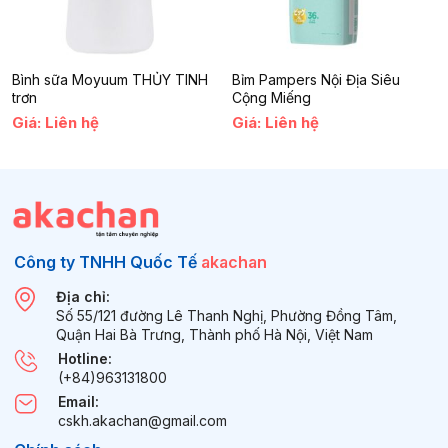
mà còn là sự an tâm cho mẹ và sự phát triển vững chắc cho bé.
Bình sữa Moyuum THỦY TINH
Bỉm Pampers Nội Địa Siêu
trơn
Cộng Miếng
Giá: Liên hệ
Giá: Liên hệ
Công ty TNHH Quốc Tế
akachan
Địa chỉ:
Số 55/121 đường Lê Thanh Nghị, Phường Đồng Tâm,
Quận Hai Bà Trưng, Thành phố Hà Nội, Việt Nam
Hotline:
(+84)963131800
Email:
cskh.akachan@gmail.com