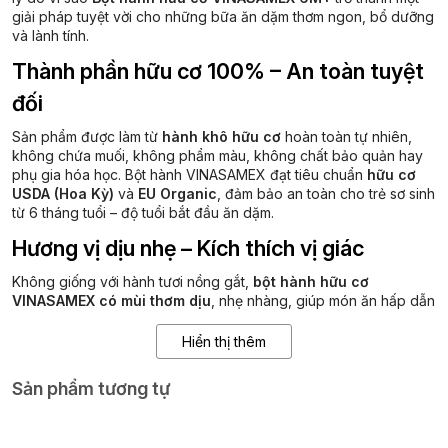
giải pháp tuyệt vời cho những bữa ăn dặm thơm ngon, bổ dưỡng
và lành tính.
Thành phần hữu cơ 100% – An toàn tuyệt
đối
Sản phẩm được làm từ
hành khô hữu cơ
hoàn toàn tự nhiên,
không chứa muối, không phẩm màu, không chất bảo quản hay
phụ gia hóa học. Bột hành VINASAMEX đạt tiêu chuẩn
hữu cơ
USDA (Hoa Kỳ)
và
EU Organic
, đảm bảo an toàn cho trẻ sơ sinh
từ 6 tháng tuổi – độ tuổi bắt đầu ăn dặm.
Hương vị dịu nhẹ – Kích thích vị giác
Không giống với hành tươi nồng gắt,
bột hành hữu cơ
VINASAMEX có mùi thơm dịu
, nhẹ nhàng, giúp món ăn hấp dẫn
hơn mà không gây khó chịu cho bé. Việc bổ sung hành vào
khẩu phần ăn giúp
kích thích tiêu hóa
, hỗ trợ bé ăn ngon và
Hiển thị thêm
hấp thu dưỡng chất tốt hơn.
Sản phẩm tương tự
Giàu dưỡng chất tự nhiên
Hành khô chứa nhiều
vitamin C, quercetin và các chất chống
oxy hóa
giúp tăng cường sức đề kháng, hỗ trợ phòng ngừa cảm