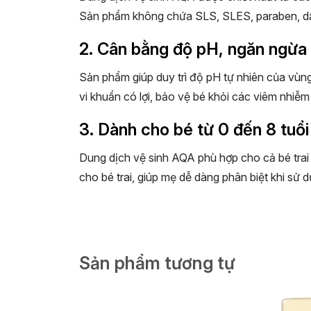
Sản phẩm không chứa SLS, SLES, paraben, dầ
2. Cân bằng độ pH, ngăn ngừa
Sản phẩm giúp duy trì độ pH tự nhiên của vùng 
vi khuẩn có lợi, bảo vệ bé khỏi các viêm nhi
3. Dành cho bé từ 0 đến 8 tuổi
Dung dịch vệ sinh AQA phù hợp cho cả bé trai v
cho bé trai, giúp mẹ dễ dàng phân biệt khi sử 
4. Hướng dẫn sử dụng
Làm ướt vùng kín của bé bằng nước ấm.
Sản phẩm tương tự
Lấy một lượng nhỏ dung dịch ra tay, tạo bọ
Rửa lại bằng nước sạch và lau khô bằng k