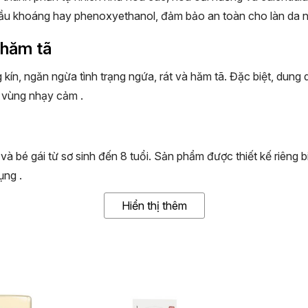
u khoáng hay phenoxyethanol, đảm bảo an toàn cho làn da 
 hăm tã
kín, ngăn ngừa tình trạng ngứa, rát và hăm tã.
Đặc biệt, dung d
ễm vùng nhạy cảm
.
à bé gái từ sơ sinh đến 8 tuổi.
Sản phẩm được thiết kế riêng 
dụng
.
Hiển thị thêm
t và nhẹ nhàng vệ sinh vùng kín cho bé
hăn mềm.