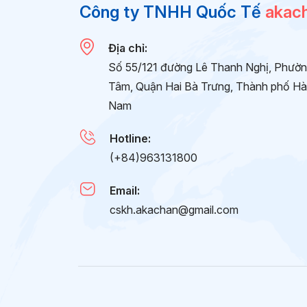
Công ty TNHH Quốc Tế
akac
Địa chỉ:
Số 55/121 đường Lê Thanh Nghị, Phườ
Tâm, Quận Hai Bà Trưng, Thành phố Hà 
Nam
Hotline:
(+84)963131800
Email:
cskh.akachan@gmail.com