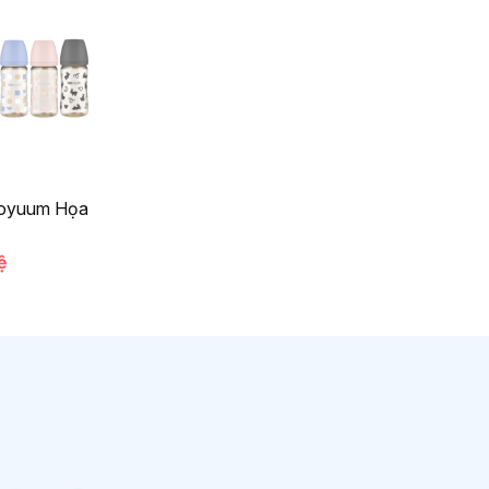
Moyuum Họa
ệ
m của bé yêu.
Với thành phần tự nhiên, không
 đình.
Hãy để AQA đồng hành cùng mẹ chăm