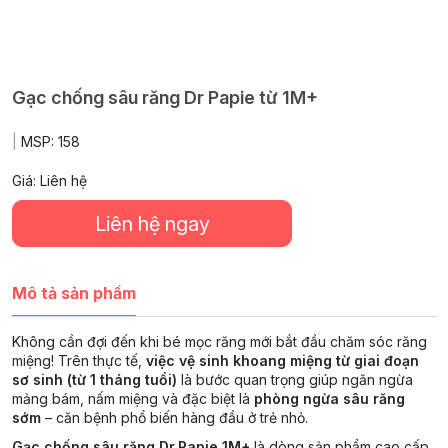
Gạc chống sâu răng Dr Papie từ 1M+
|
MSP:
158
Giá: Liên hệ
Liên hệ ngay
Mô tả sản phẩm
Không cần đợi đến khi bé mọc răng mới bắt đầu chăm sóc răng
miệng! Trên thực tế,
việc vệ sinh khoang miệng từ giai đoạn
sơ sinh (từ 1 tháng tuổi)
là bước quan trọng giúp ngăn ngừa
mảng bám, nấm miệng và đặc biệt là
phòng ngừa sâu răng
sớm
– căn bệnh phổ biến hàng đầu ở trẻ nhỏ.
Gạc chống sâu răng Dr.Papie 1M+
là dòng sản phẩm cao cấp