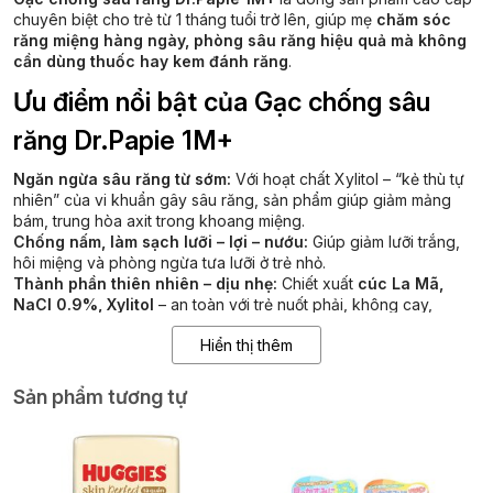
chuyên biệt cho trẻ từ 1 tháng tuổi trở lên, giúp mẹ
chăm sóc
răng miệng hàng ngày, phòng sâu răng hiệu quả mà không
cần dùng thuốc hay kem đánh răng
.
Ưu điểm nổi bật của Gạc chống sâu
răng Dr.Papie 1M+
Ngăn ngừa sâu răng từ sớm:
Với hoạt chất Xylitol – “kẻ thù tự
nhiên” của vi khuẩn gây sâu răng, sản phẩm giúp giảm mảng
bám, trung hòa axit trong khoang miệng.
Chống nấm, làm sạch lưỡi – lợi – nướu:
Giúp giảm lưỡi trắng,
hôi miệng và phòng ngừa tưa lưỡi ở trẻ nhỏ.
Thành phần thiên nhiên – dịu nhẹ:
Chiết xuất
cúc La Mã,
NaCl 0.9%, Xylitol
– an toàn với trẻ nuốt phải, không cay,
không gây kích ứng.
Hiển thị thêm
Thiết kế tiện lợi – hợp vệ sinh:
Gạc đeo ngón tay, đóng gói
riêng từng miếng, tiện mang theo khi ra ngoài hoặc du lịch.
Không chứa cồn – Không cần súc miệng lại sau khi dùng.
Sản phẩm tương tự
Công dụng chính
Làm sạch khoang miệng hằng ngày cho bé từ 1 tháng tuổi