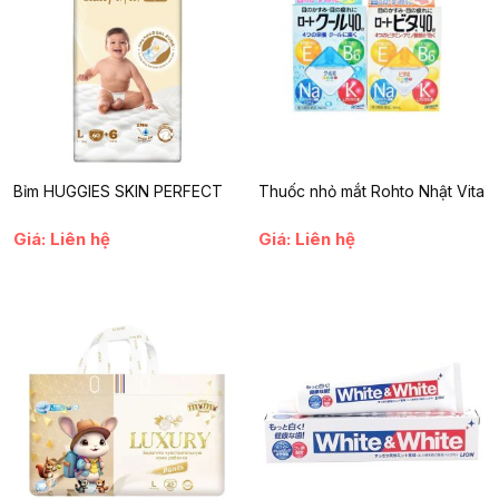
Ngăn ngừa sớm nguy cơ sâu răng sữa
Làm sạch mảng sữa trên lưỡi, nướu, vòm miệng
Phòng ngừa viêm lợi, nấm miệng và tình trạng hôi miệng ở trẻ
sơ sinh
Tạo thói quen vệ sinh răng miệng từ nhỏ cho bé
Hướng dẫn sử dụng
Bỉm HUGGIES SKIN PERFECT
Thuốc nhỏ mắt Rohto Nhật Vita
Bước 1:
Vệ sinh tay sạch sẽ
Bước 2:
Mở gói, lấy miếng gạc ra và đeo vào ngón tay
Giá: Liên hệ
Giá: Liên hệ
Bước 3:
Nhẹ nhàng lau lưỡi, lợi, nướu, bên trong má và vòm
miệng bé theo chuyển động tròn
Bước 4:
Vứt bỏ sau khi dùng (mỗi miếng dùng 1 lần)
Khuyến nghị:
Dùng 1–2 lần/ngày, đặc biệt sau khi bú sữa hoặc
trước khi ngủ.
Đối tượng sử dụng
Trẻ từ
1 tháng tuổi trở lên
, bao gồm:
Trẻ bú mẹ hoặc bú bình thường xuyên
Trẻ có dấu hiệu lưỡi trắng, miệng có mùi, nướu dễ viêm