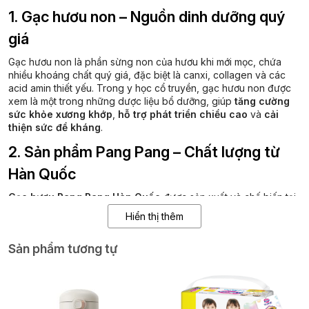
1. Gạc hươu non – Nguồn dinh dưỡng quý
giá
Gạc hươu non là phần sừng non của hươu khi mới mọc, chứa
nhiều khoáng chất quý giá, đặc biệt là canxi, collagen và các
acid amin thiết yếu. Trong y học cổ truyền, gạc hươu non được
xem là một trong những dược liệu bổ dưỡng, giúp
tăng cường
sức khỏe xương khớp
,
hỗ trợ phát triển chiều cao
và
cải
thiện sức đề kháng
.
2. Sản phẩm Pang Pang – Chất lượng từ
Hàn Quốc
Gạc hươu Pang Pang Hàn Quốc
được sản xuất và chế biến tại
Hàn Quốc theo quy trình hiện đại, đảm bảo giữ trọn dưỡng chất
Hiển thị thêm
từ gạc hươu non tự nhiên. Sản phẩm được đóng gói tiện lợi, dễ
sử dụng và bảo quản, phù hợp cho mọi lứa tuổi.
Sản phẩm tương tự
3. Lợi ích sức khỏe
Bổ sung canxi tự nhiên
, hỗ trợ phát triển xương và răng
chắc khỏe.