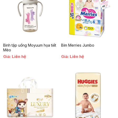
Tăng cường sức đề kháng
, giúp cơ thể chống lại bệnh tật.
Hỗ trợ phục hồi sau ốm
, cải thiện sức khỏe tổng thể.
Giúp giảm đau nhức xương khớp
, tăng cường sự linh hoạt
cho cơ thể.
4. Cách sử dụng và bảo quản
Sản phẩm có thể được sử dụng theo các cách sau:
Bình tập uống Moyuum họa tiết
Bỉm Merries Jumbo
Hầm với cháo, gà ác hoặc thuốc bắc
: Giúp tăng cường hiệu
Mèo
quả hấp thụ dưỡng chất.
Giá: Liên hệ
Giá: Liên hệ
Ngâm rượu
: Phù hợp cho người lớn tuổi, giúp tăng cường sức
khỏe xương khớp.
Sắc nước uống
: Dễ dàng sử dụng hàng ngày.
Bảo quản nơi khô ráo, thoáng mát hoặc trong ngăn mát tủ lạnh
để giữ trọn chất lượng sản phẩm.
Gạc hươu Pang Pang Hàn Quốc
là lựa chọn lý tưởng để bổ
sung dinh dưỡng tự nhiên cho cơ thể, giúp duy trì sức khỏe
xương khớp và tăng cường sức đề kháng. Với chất lượng đảm
bảo từ Hàn Quốc và cách sử dụng tiện lợi, sản phẩm này xứng
đáng có mặt trong chế độ dinh dưỡng hàng ngày của bạn và gia