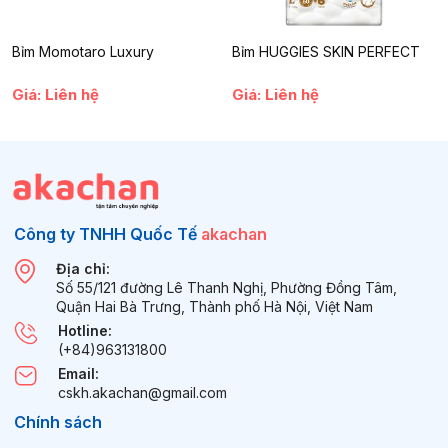
đình. Hãy để gạc hươu Pang Pang đồng hành cùng bạn trên
hành trình chăm sóc sức khỏe toàn diện.
Bỉm Momotaro Luxury
Bỉm HUGGIES SKIN PERFECT
Giá: Liên hệ
Giá: Liên hệ
Công ty TNHH Quốc Tế
akachan
Địa chỉ:
Số 55/121 đường Lê Thanh Nghị, Phường Đồng Tâm,
Quận Hai Bà Trưng, Thành phố Hà Nội, Việt Nam
Hotline:
(+84)963131800
Email:
cskh.akachan@gmail.com
Chính sách