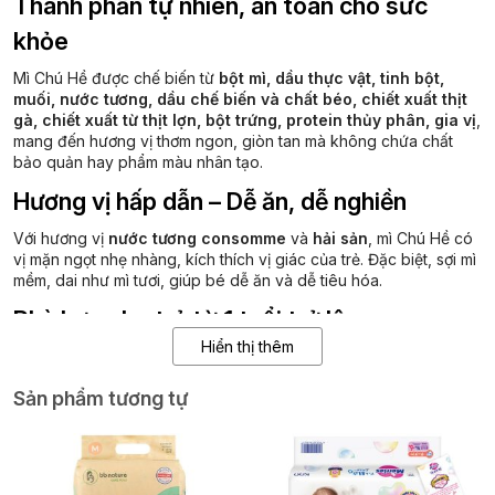
Thành phần tự nhiên, an toàn cho sức
khỏe
Mì Chú Hề được chế biến từ
bột mì, dầu thực vật, tinh bột,
muối, nước tương, dầu chế biến và chất béo, chiết xuất thịt
gà, chiết xuất từ thịt lợn, bột trứng, protein thủy phân, gia vị
,
mang đến hương vị thơm ngon, giòn tan mà không chứa chất
bảo quản hay phẩm màu nhân tạo.
Hương vị hấp dẫn – Dễ ăn, dễ nghiền
Với hương vị
nước tương consomme
và
hải sản
, mì Chú Hề có
vị mặn ngọt nhẹ nhàng, kích thích vị giác của trẻ.
Đặc biệt, sợi mì
mềm, dai như mì tươi, giúp bé dễ ăn và dễ tiêu hóa.
Phù hợp cho trẻ từ 1 tuổi trở lên
Hiển thị thêm
Mì Chú Hề được thiết kế dành cho trẻ từ 1 tuổi trở lên, giúp bổ
sung năng lượng và dinh dưỡng trong các bữa ăn phụ hoặc khi
Sản phẩm tương tự
đi dã ngoại.
Sản phẩm có thể ăn trực tiếp hoặc chế biến thêm
tùy theo sở thích của trẻ.
Mì ăn dặm Nissin Chú Hề
không chỉ là món ăn vặt ngon miệng
mà còn là lựa chọn bổ dưỡng và an toàn cho trẻ nhỏ. Với thiết kế
tiện lợi, hương vị hấp dẫn và thành phần tự nhiên, sản phẩm