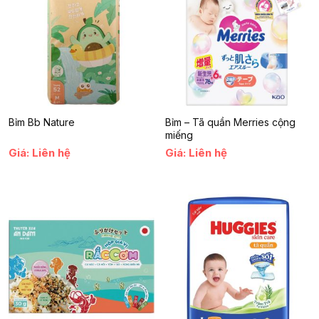
chính là người bạn đồng hành lý tưởng trong hành trình phát triển
của trẻ. Đừng bỏ lỡ cơ hội mang đến cho con bạn một món ăn
vặt vừa ngon vừa bổ dưỡng ngay từ hôm nay.
Bỉm Bb Nature
Bỉm – Tã quần Merries cộng
miếng
Giá: Liên hệ
Giá: Liên hệ