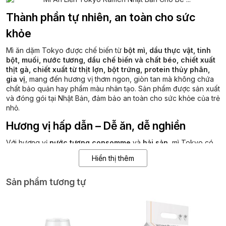
Thành phần tự nhiên, an toàn cho sức
khỏe
Mì ăn dặm Tokyo được chế biến từ
bột mì, dầu thực vật, tinh
bột, muối, nước tương, dầu chế biến và chất béo, chiết xuất
thịt gà, chiết xuất từ thịt lợn, bột trứng, protein thủy phân,
gia vị
, mang đến hương vị thơm ngon, giòn tan mà không chứa
chất bảo quản hay phẩm màu nhân tạo. Sản phẩm được sản xuất
và đóng gói tại Nhật Bản, đảm bảo an toàn cho sức khỏe của trẻ
nhỏ.
Hương vị hấp dẫn – Dễ ăn, dễ nghiền
Với hương vị
nước tương consomme
và
hải sản
, mì Tokyo có
vị mặn ngọt nhẹ nhàng, kích thích vị giác của trẻ. Sản phẩm có
Hiển thị thêm
thể ăn sống hoặc nấu chín, phù hợp với sở thích của từng bé.
Phù hợp cho trẻ từ 1 tuổi trở lên
Sản phẩm tương tự
Mì Tokyo được thiết kế dành cho trẻ từ 1 tuổi trở lên, giúp bổ
sung năng lượng và dinh dưỡng trong các bữa ăn phụ hoặc khi
đi dã ngoại. Sản phẩm có thể ăn trực tiếp hoặc chế biến thêm
tùy theo sở thích của trẻ.