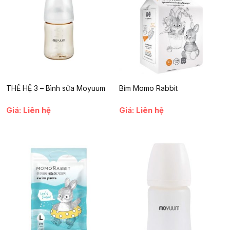
Mì ăn dặm Tokyo Nhật Bản
không chỉ là món ăn vặt ngon
miệng mà còn là lựa chọn bổ dưỡng và an toàn cho trẻ nhỏ. Với
thiết kế tiện lợi, hương vị hấp dẫn và thành phần tự nhiên, sản
phẩm chính là người bạn đồng hành lý tưởng trong hành trình
phát triển của trẻ. Đừng bỏ lỡ cơ hội mang đến cho con bạn một
món ăn vặt vừa ngon vừa bổ dưỡng ngay từ hôm nay.
THẾ HỆ 3 – Bình sữa Moyuum
Bỉm Momo Rabbit
Giá: Liên hệ
Giá: Liên hệ