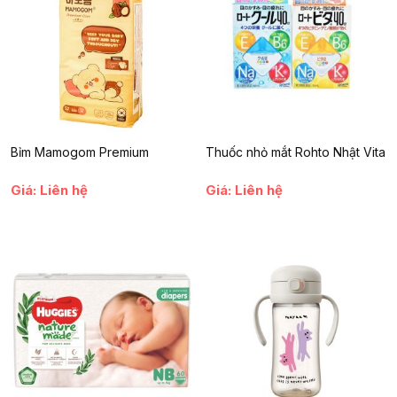
1. Thành phần tự nhiên, an toàn tuyệt đối
Nguyên liệu chính
:
Cá hồi tươi nguyên chất, dầu hạt cải, dầu
đậu nành, muối, rượu đế, chiết xuất tảo bẹ, chất tạo màu
(carotenoid), chất nhũ hóa.
Cam kết chất lượng
:
Sản phẩm không chứa chất bảo quản,
Bỉm Mamogom Premium
Thuốc nhỏ mắt Rohto Nhật Vita
chất tạo ngọt hay hương liệu nhân tạo, đảm bảo an toàn cho
sức khỏe của bé.
Giá: Liên hệ
Giá: Liên hệ
2. Lợi ích dinh dưỡng vượt trội
Giàu Omega-3 và DHA
:
Hỗ trợ phát triển trí não, tăng cường
thị lực và cải thiện khả năng học hỏi của trẻ.
Vitamin D, B6, B12
:
Giúp tăng cường hệ miễn dịch, hỗ trợ hấp
thu canxi và phát triển xương, răng.
Protein và khoáng chất
:
Cung cấp năng lượng và dưỡng
chất thiết yếu cho sự phát triển toàn diện của bé.
3. Tiện lợi và dễ sử dụng