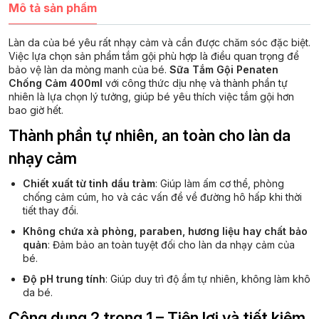
Mô tả sản phẩm
Làn da của bé yêu rất nhạy cảm và cần được chăm sóc đặc biệt.
Việc lựa chọn sản phẩm tắm gội phù hợp là điều quan trọng để
bảo vệ làn da mỏng manh của bé.
Sữa Tắm Gội Penaten
Chống Cảm 400ml
với công thức dịu nhẹ và thành phần tự
nhiên là lựa chọn lý tưởng, giúp bé yêu thích việc tắm gội hơn
bao giờ hết.
Thành phần tự nhiên, an toàn cho làn da
nhạy cảm
Chiết xuất từ tinh dầu tràm
: Giúp làm ấm cơ thể, phòng
chống cảm cúm, ho và các vấn đề về đường hô hấp khi thời
tiết thay đổi.
Không chứa xà phòng, paraben, hương liệu hay chất bảo
quản
: Đảm bảo an toàn tuyệt đối cho làn da nhạy cảm của
bé.
Độ pH trung tính
: Giúp duy trì độ ẩm tự nhiên, không làm khô
da bé.
Công dụng 2 trong 1 – Tiện lợi và tiết kiệm