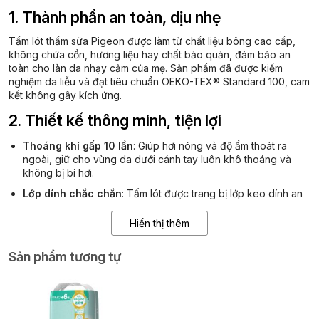
1. Thành phần an toàn, dịu nhẹ
Tấm lót thấm sữa Pigeon được làm từ chất liệu bông cao cấp,
không chứa cồn, hương liệu hay chất bảo quản, đảm bảo an
toàn cho làn da nhạy cảm của mẹ.
Sản phẩm đã được kiểm
nghiệm da liễu và đạt tiêu chuẩn OEKO-TEX® Standard 100, cam
kết không gây kích ứng.
2. Thiết kế thông minh, tiện lợi
Thoáng khí gấp 10 lần
:
Giúp hơi nóng và độ ẩm thoát ra
ngoài, giữ cho vùng da dưới cánh tay luôn khô thoáng và
không bị bí hơi.
Lớp dính chắc chắn
:
Tấm lót được trang bị lớp keo dính an
toàn, giúp cố định chắc chắn vào áo lót mà không bị xô lệch.
Hiển thị thêm
Đường viền mềm mại
:
Thiết kế đường viền ôm sát, không
gây cọ xát hay khó chịu cho mẹ.
Sản phẩm tương tự
Đóng gói tiện lợi
:
Mỗi tấm lót được đóng gói riêng biệt, dễ
dàng mang theo khi ra ngoài.
3. Công dụng hiệu quả