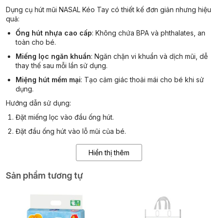
Dụng cụ hút mũi NASAL Kéo Tay có thiết kế đơn giản nhưng hiệu
quả:
Ống hút nhựa cao cấp
:
Không chứa BPA và phthalates, an
toàn cho bé.
Miếng lọc ngăn khuẩn
:
Ngăn chặn vi khuẩn và dịch mũi, dễ
thay thế sau mỗi lần sử dụng.
Miệng hút mềm mại
:
Tạo cảm giác thoải mái cho bé khi sử
dụng.
Hướng dẫn sử dụng:
Đặt miếng lọc vào đầu ống hút.
Đặt đầu ống hút vào lỗ mũi của bé.
Mẹ nhẹ nhàng hút qua miệng để loại bỏ dịch mũi.
Hiển thị thêm
Sau khi sử dụng, tháo rời các bộ phận và rửa sạch bằng
nước ấm.
Sản phẩm tương tự
2. Được khuyên dùng bởi chuyên gia
Dụng cụ hút mũi NASAL Kéo Tay được các bác sĩ nhi khoa và
trung tâm chăm sóc trẻ em tại Thụy Điển khuyên dùng.
Một