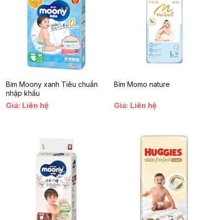
nghiên cứu tại Bệnh viện Đại học MAS ở Malmö cho thấy 37
trong số 40 phụ huynh có trải nghiệm rất tích cực khi sử dụng
sản phẩm này cho con mình.
Dụng Cụ Hút Mũi NASAL Kéo Tay
là giải pháp an toàn và hiệu
quả giúp bé yêu dễ thở hơn khi bị nghẹt mũi.
Với thiết kế thông
minh và chất liệu an toàn, sản phẩm xứng đáng có mặt trong tủ
đồ sơ sinh của mỗi gia đình.
Hãy để NASAL Kéo Tay đồng hành
cùng mẹ chăm sóc sức khỏe cho bé yêu.
Bỉm Moony xanh Tiêu chuẩn
Bỉm Momo nature
nhập khẩu
Giá: Liên hệ
Giá: Liên hệ