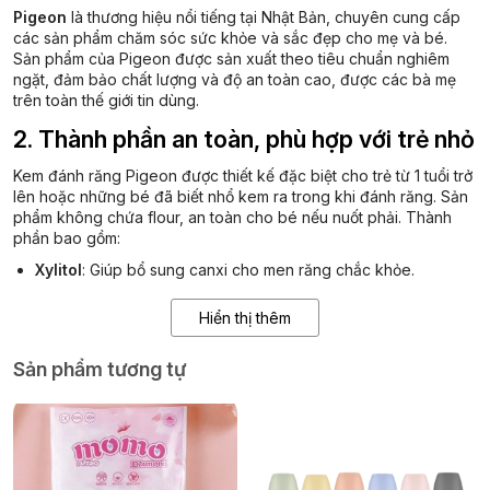
Pigeon
là thương hiệu nổi tiếng tại Nhật Bản, chuyên cung cấp
các sản phẩm chăm sóc sức khỏe và sắc đẹp cho mẹ và bé.
Sản phẩm của Pigeon được sản xuất theo tiêu chuẩn nghiêm
ngặt, đảm bảo chất lượng và độ an toàn cao, được các bà mẹ
trên toàn thế giới tin dùng.
2. Thành phần an toàn, phù hợp với trẻ nhỏ
Kem đánh răng Pigeon được thiết kế đặc biệt cho trẻ từ 1 tuổi trở
lên hoặc những bé đã biết nhổ kem ra trong khi đánh răng.
Sản
phẩm không chứa flour, an toàn cho bé nếu nuốt phải.
Thành
phần bao gồm:
Xylitol
:
Giúp bổ sung canxi cho men răng chắc khỏe.
Sodium Fluoride
:
Chống sâu răng, tăng độ chắc khỏe cho
Hiển thị thêm
răng.
Calcium Carbonate
:
Giúp làm trắng răng.
Sản phẩm tương tự
3. Hương vị trái cây hấp dẫn
Kem đánh răng Pigeon có nhiều hương vị trái cây tự nhiên, bao
gồm:
Hương dâu
:
Thơm ngọt, dễ chịu.